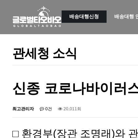
배송대행신청
배송대행 
류
하위분류
하위분류
하위분류
관세청 소식
신종 코로나바이러스
최고관리자
0건
20,011회
□ 환경부(장관 조명래)와 